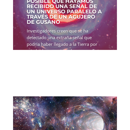
POSIBLE QUE HAYAMOS
RECIBIDO UNA SEÑAL DE
UN UNIVERSO PARALELO A
TRAVÉS DE UN AGUJERO
DE GUSANO
Investigadores creen que se ha
detectado una extraña señal que
podría haber llegado a la Tierra por
miedo de un agujero de gusano. En
2019, los detectores de ondas
gravitacionales de la Tierra captaron
una señal que dejó perplejos a los...