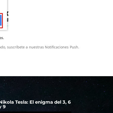
es.
do, suscríbete a nuestras Notificaciones Push.
Nikola Tesla: El enigma del 3, 6
y 9