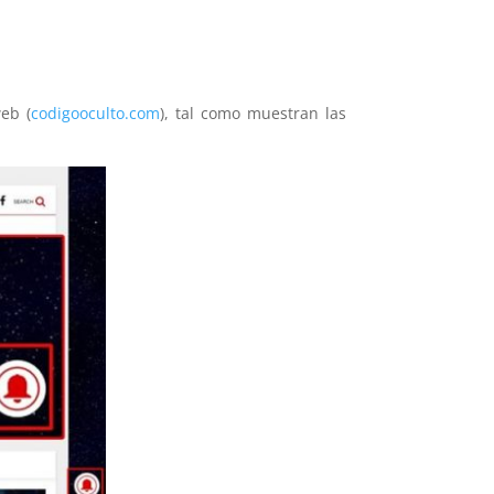
eb (
codigooculto.com
), tal como muestran las