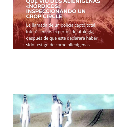
QUE VIO DOS ALIENÍGENAS
«NÓRDICOS»
INSPECCIONANDO UN
CROP CIRCLE
La llamada de un policía captó total
interés en los expertos de ufología,
después de que este declarara haber
sido testigo de como alienígenas
Nórdicos "inspeccionaban" un círculo
de cultivo en Inglaterra. El 6 de junio
del 2009, un...