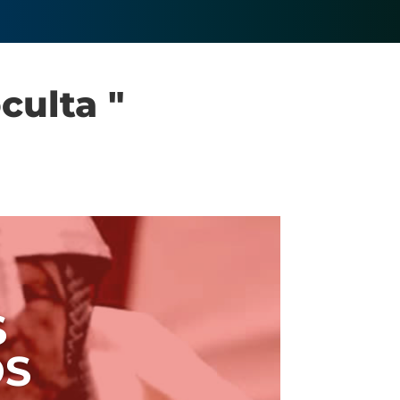
culta "
S
OS