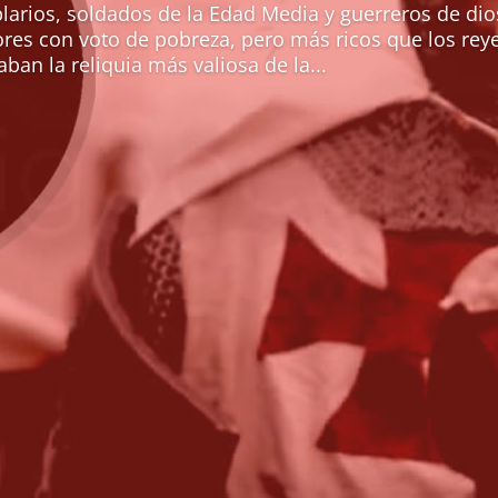
larios, soldados de la Edad Media y guerreros de di
es con voto de pobreza, pero más ricos que los reyes
ban la reliquia más valiosa de la...