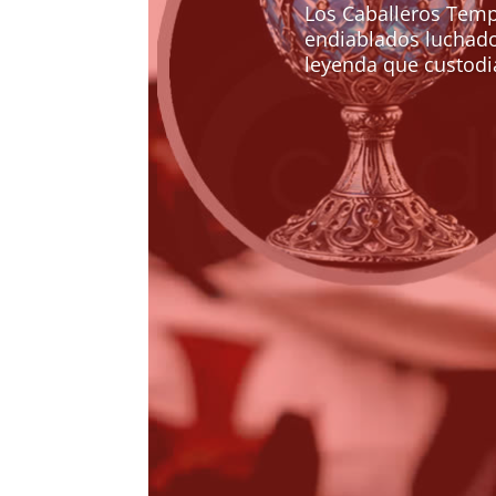
Los Caballeros Temp
endiablados luchador
leyenda que custodia