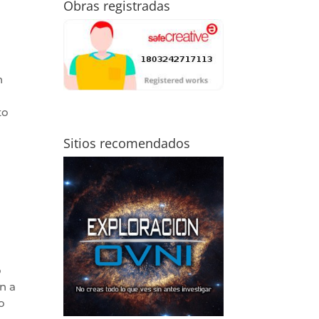
Obras registradas
n
to
Sitios recomendados
o
n a
o