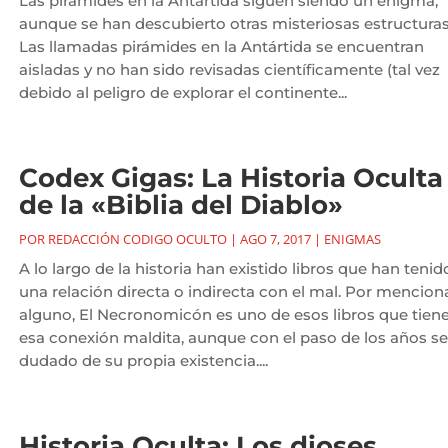
Las pirámides en la Antártida siguen siendo un enigma,
aunque se han descubierto otras misteriosas estructuras
Las llamadas pirámides en la Antártida se encuentran
aisladas y no han sido revisadas científicamente (tal vez
debido al peligro de explorar el continente...
Codex Gigas: La Historia Oculta
de la «Biblia del Diablo»
POR
REDACCIÓN CODIGO OCULTO
|
AGO 7, 2017
|
ENIGMAS
A lo largo de la historia han existido libros que han tenid
una relación directa o indirecta con el mal. Por mencion
alguno, El Necronomicón es uno de esos libros que tien
esa conexión maldita, aunque con el paso de los años se
dudado de su propia existencia....
Historia Oculta: Los dioses