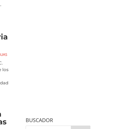
.
n
ia
GUAS
C.
 los
Edad
a
BUSCADOR
as