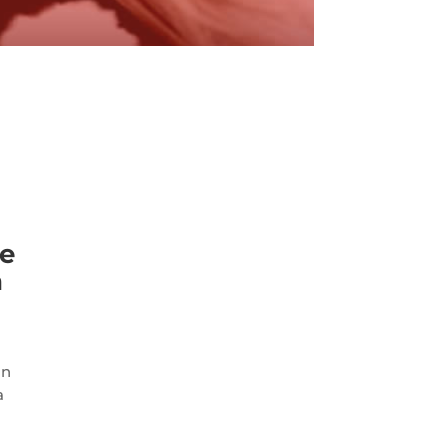
de
a
ón
a