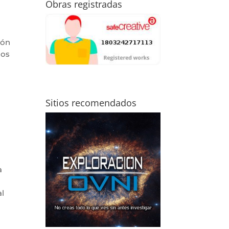
Obras registradas
u
ión
nos
Sitios recomendados
a
al