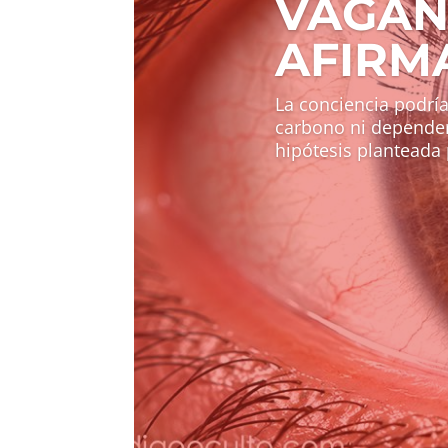
VAGAN
AFIRM
La conciencia podría
carbono ni depender
hipótesis planteada 