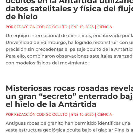
ocultos en la Antártida utilizan
datos satelitales y física del fluj
de hielo
POR
REDACCIÓN CODIGO OCULTO
|
ENE 19, 2026
|
CIENCIA
Un equipo internacional de científicos, encabezado por l
Universidad de Edimburgo, ha logrado reconstruir con u
precisión sin precedentes el paisaje oculto de la Antártid
Para ello, combinaron observaciones satelitales avanzad
con modelos físicos del movimiento...
Misteriosas rocas rosadas revel
un gran “secreto” enterrado ba
el hielo de la Antártida
POR
REDACCIÓN CODIGO OCULTO
|
ENE 16, 2026
|
CIENCIA
Antiguas rocas de granito han permitido identificar una
vasta estructura geológica oculta bajo el glaciar Pine Isl