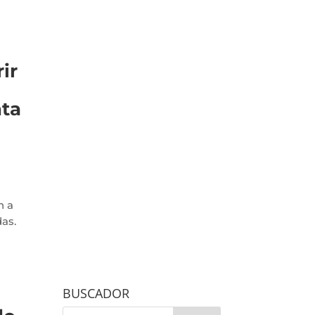
ir
nta
n a
as.
BUSCADOR