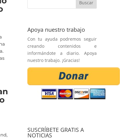
do
o
Apoya nuestro trabajo
a
Con tu ayuda podremos seguir
na
creando contenidos e
a.
informándote a diario. Apoya
as
nuestro trabajo. ¡Gracias!
an
jo
SUSCRÍBETE GRATIS A
NOTICIAS
and,