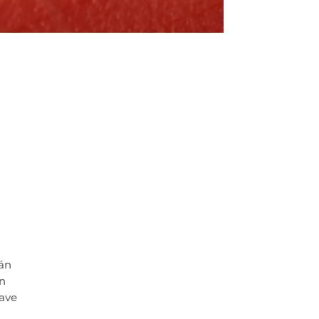
tán
n
lave