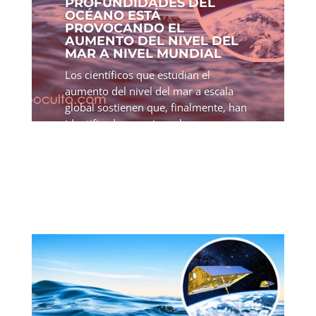
PROFUNDIDADES DEL
OCÉANO ESTÁ
PROVOCANDO EL
AUMENTO DEL NIVEL DEL
MAR A NIVEL MUNDIAL
Los científicos que estudian el
aumento del nivel del mar a escala
global sostienen que, finalmente, han
identificado una pieza clave que
faltaba para completar el panorama.
Durante años, la comunidad científica
ha trabajado en lo que se...