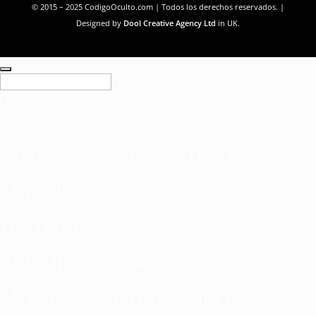
© 2015 – 2025 CodigoOculto.com | Todos los derechos reservados. |
Designed by
Dool Creative Agency Ltd
in UK.
CIVILIZACIONES ANTIGUAS
LEYENDAS
HISTORIA
ARQUEOLOGÍA
MUNDO SUBTERRÁNEO