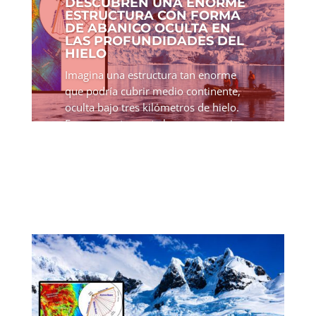
DESCUBREN UNA ENORME
ESTRUCTURA CON FORMA
DE ABANICO OCULTA EN
LAS PROFUNDIDADES DEL
HIELO
Imagina una estructura tan enorme
que podría cubrir medio continente,
oculta bajo tres kilómetros de hielo.
Eso es exactamente lo que un equipo
internacional de científicos acaba de
descubrir en la Antártida Oriental. No
se trata de una...