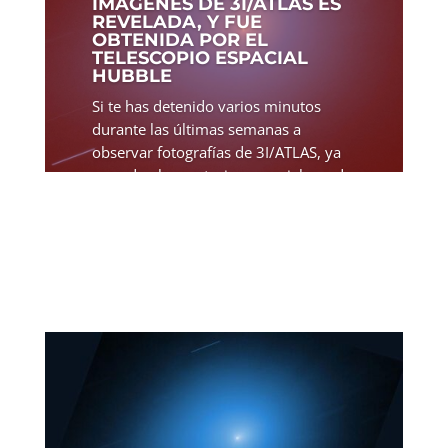
IMÁGENES DE 3I/ATLAS ES
REVELADA, Y FUE
OBTENIDA POR EL
TELESCOPIO ESPACIAL
HUBBLE
Si te has detenido varios minutos
durante las últimas semanas a
observar fotografías de 3I/ATLAS, ya
sean de observatorios espaciales o de
astrónomos aficionados, habrás
notado que muchas de las imágenes
no muestran una gran calidad; sin...