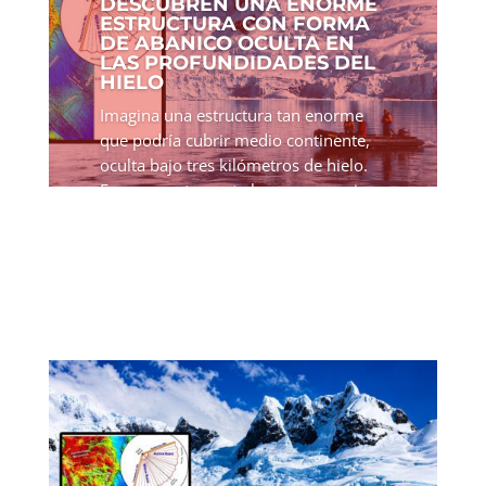
DESCUBREN UNA ENORME
ESTRUCTURA CON FORMA
DE ABANICO OCULTA EN
LAS PROFUNDIDADES DEL
HIELO
Imagina una estructura tan enorme
que podría cubrir medio continente,
oculta bajo tres kilómetros de hielo.
Eso es exactamente lo que un equipo
internacional de científicos acaba de
descubrir en la Antártida Oriental. No
se trata de una...