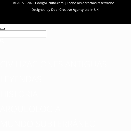
© 2015 – 2025 CodigoOculto.com | Todos los derechos reservados. |
Designed by
Dool Creative Agency Ltd
in UK.
CIVILIZACIONES ANTIGUAS
LEYENDAS
HISTORIA
ARQUEOLOGÍA
MUNDO SUBTERRÁNEO