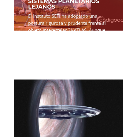
SISTEMAS PLANETARIOS
LEJANOS
El Instituto SETI ha adoptado una
postura rigurosa y prudente frente al
objeto interestelar 3I/ATLAS. Aunque
reconoce su rareza y potencial para
revelar información sobre sistemas
planetarios lejanos, mantiene que las
evidencias actuales...