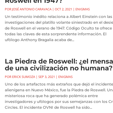
Roswell en 1947?
POR
JOSÉ ANTONIO CARAVACA
|
OCT 2, 2021
|
ENIGMAS
Un testimonio inédito relaciona a Albert Einstein con las
investigaciones del platillo volante siniestrado en el desi
de Roswell en el verano de 1947. Código Oculto te ofrece
todas las claves de esta sorprendente información. El
ufólogo Anthony Bragalia acaba de...
La Piedra de Roswell: ¿el mensa
de una civilización no humana?
POR
ERICK SUMOZA
|
SEP 3, 2021
|
ENIGMAS
Uno de los artefactos más extraños que dejó el incident
alienígena en Nuevo México, fue la Piedra de Roswell. Un
misteriosa roca que ha generado polémica entre
investigadores y ufólogos por sus semejanzas con los C
Circles. El incidente OVNI de Roswell ha sido...