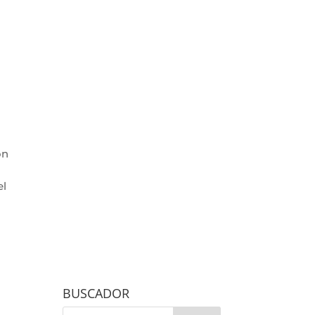
on
el
BUSCADOR