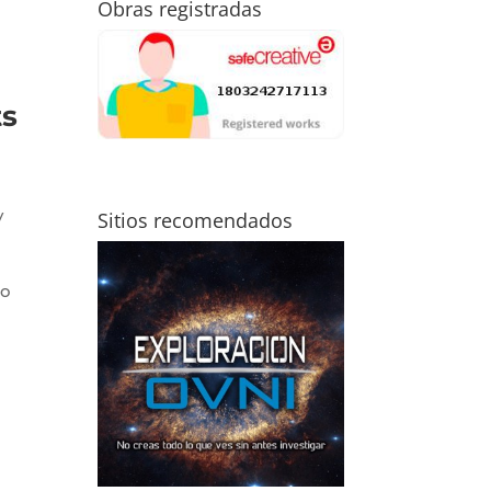
Obras registradas
ts
y
Sitios recomendados
ro