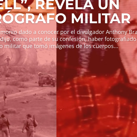
LL”, REVELA UN
ÓGRAFO MILITAR
timonio dado a conocer por el divulgador Anthony Bra
dijo, como parte de su confesión, haber fotografiado 
o militar que tomó imágenes de los cuerpos...