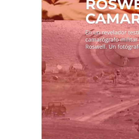
ROSWE
CAMAR
En un revelador tes
camarógrafo militar 
Roswell. Un fotógraf