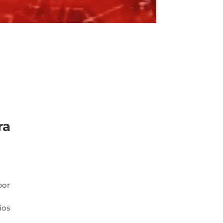
ra
por
ios
n