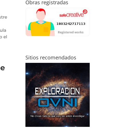
Obras registradas
stre
ula
o el
Sitios recomendados
de