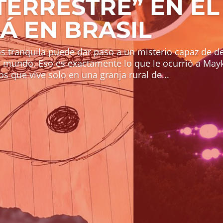
TERRESTRE” EN EL
Á EN BRASIL
ás tranquila puede dar paso a un misterio capaz de de
 mundo. Eso es exactamente lo que le ocurrió a Mayk
s que vive solo en una granja rural de...