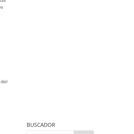
ida
ie
 del
BUSCADOR