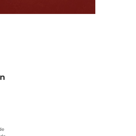
en
de