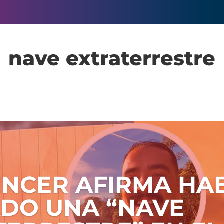
nave extraterrestre
ENCER AFIRMA HA
DO UNA “NAVE