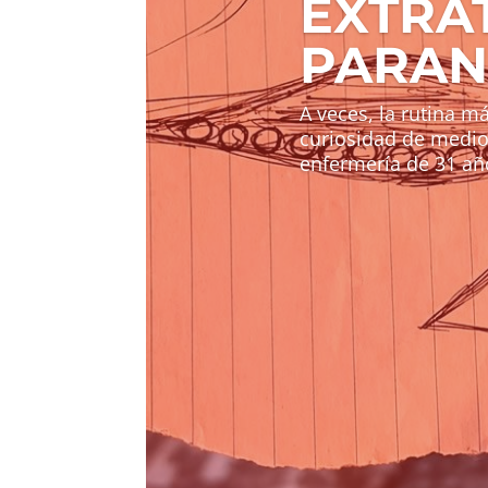
EXTRA
PARAN
A veces, la rutina m
curiosidad de medio
enfermería de 31 año