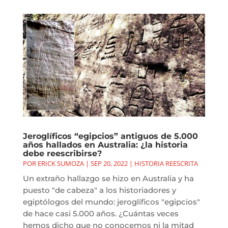
Jeroglíficos “egipcios” antiguos de 5.000
años hallados en Australia: ¿la historia
debe reescribirse?
POR
ERICK SUMOZA
|
SEP 20, 2022
|
HISTORIA REESCRITA
Un extraño hallazgo se hizo en Australia y ha
puesto "de cabeza" a los historiadores y
egiptólogos del mundo: jeroglíficos "egipcios"
de hace casi 5.000 años. ¿Cuántas veces
hemos dicho que no conocemos ni la mitad