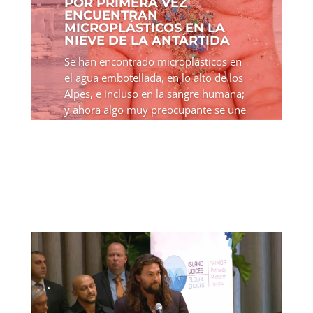
POR PRIMERA VEZ
ENCUENTRAN
MICROPLÁSTICOS EN LA
NIEVE DE LA ANTÁRTIDA
Se han encontrado microplásticos en
el agua embotellada, en lo alto de los
Alpes, e incluso en la sangre humana;
y ahora algo muy preocupante se une
a la lista: la Antártida. Un equipo de
investigadores han encontrado
microplásticos en la...