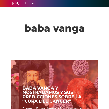
baba vanga
BABA VANGA Y
NOSTRADAMUS Y SUS
PREDICCIONES SOBRE LA
“CURA DEL CÁNCER”
Aunque Baba Vanga y Nostradamus