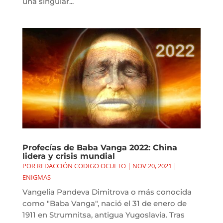
una singular...
Profecías de Baba Vanga 2022: China
lidera y crisis mundial
POR
REDACCIÓN CODIGO OCULTO
|
NOV 20, 2021
|
ENIGMAS
Vangelia Pandeva Dimitrova o más conocida
como "Baba Vanga", nació el 31 de enero de
1911 en Strumnitsa, antigua Yugoslavia. Tras