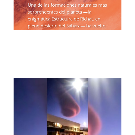
Una de las formaciones naturales más
sorprendentes del planeta —la
enigmática Estructura de Richat, en
pleno desierto del Sáhara— ha vuelto
a captar la atención mundial tras la
publicación de nuevas imágenes
satelitales difundidas por la...