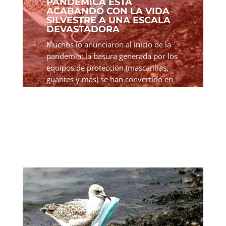
PANDÉMICA ESTÁ
ACABANDO CON LA VIDA
SILVESTRE A UNA ESCALA
DEVASTADORA
Muchos lo anunciaron al inicio de la
pandemia: la basura generada por los
equipos de protección (mascarillas,
guantes y más) se han convertido en
una creciente amenaza y en una
nueva forma de contaminación que
está acabando con la vida...