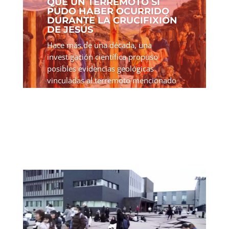
QUE UN TERREMOTO SÍ
PUDO HABER OCURRIDO
DURANTE LA CRUCIFIXIÓN
DE JESÚS
Hace más de una década, una
investigación científica propuso
posibles evidencias geológicas
vinculadas al terremoto mencionado
en los relatos bíblicos sobre la
crucifixión de Jesús. Aunque el estudio
fue publicado en 2012, su reciente...