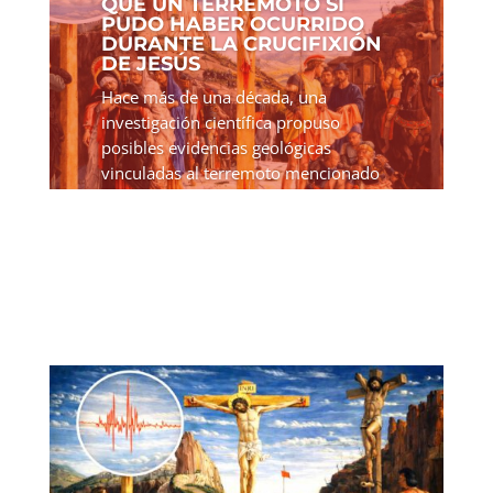
QUE UN TERREMOTO SÍ
PUDO HABER OCURRIDO
DURANTE LA CRUCIFIXIÓN
DE JESÚS
Hace más de una década, una
investigación científica propuso
posibles evidencias geológicas
vinculadas al terremoto mencionado
en los relatos bíblicos sobre la
crucifixión de Jesús. Aunque el estudio
fue publicado en 2012, su reciente...