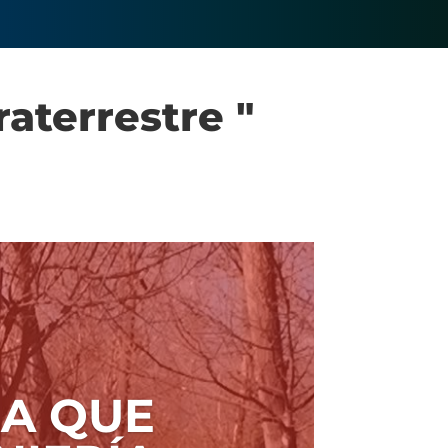
aterrestre "
A QUE