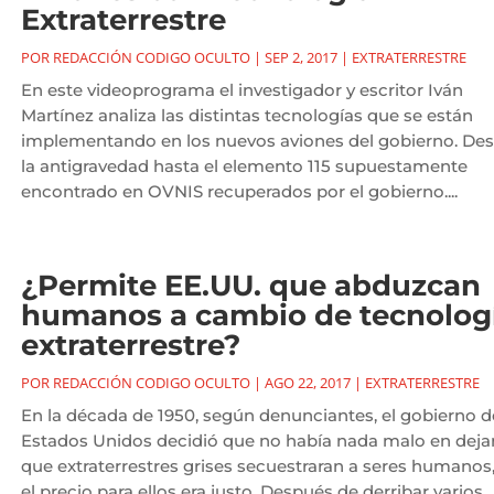
Extraterrestre
POR
REDACCIÓN CODIGO OCULTO
|
SEP 2, 2017
|
EXTRATERRESTRE
En este videoprograma el investigador y escritor Iván
Martínez analiza las distintas tecnologías que se están
implementando en los nuevos aviones del gobierno. De
la antigravedad hasta el elemento 115 supuestamente
encontrado en OVNIS recuperados por el gobierno....
¿Permite EE.UU. que abduzcan
humanos a cambio de tecnolog
extraterrestre?
POR
REDACCIÓN CODIGO OCULTO
|
AGO 22, 2017
|
EXTRATERRESTRE
En la década de 1950, según denunciantes, el gobierno d
Estados Unidos decidió que no había nada malo en deja
que extraterrestres grises secuestraran a seres humanos,
el precio para ellos era justo. Después de derribar varios