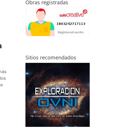
Obras registradas
a
Sitios recomendados
más
los
de