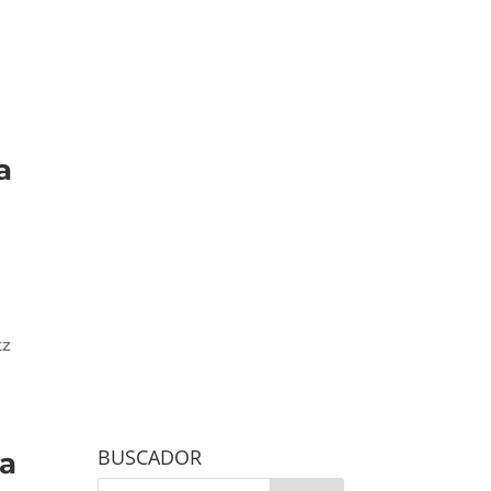
a
tz
BUSCADOR
la