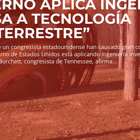
RNO APLICA INGE
SA A TECNOLOGÍA
TERRESTRE”
e un congresista estadounidense han causado gran co
erno de Estados Unidos está aplicando ingeniería inve
 Burchett, congresista de Tennessee, afirma...