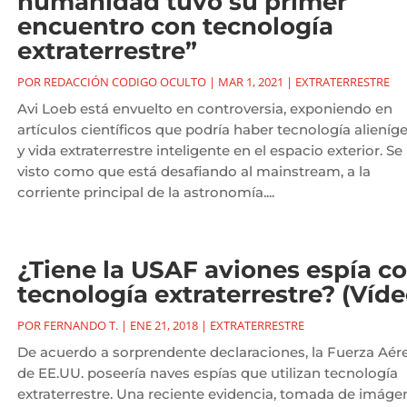
humanidad tuvo su primer
encuentro con tecnología
extraterrestre”
POR
REDACCIÓN CODIGO OCULTO
|
MAR 1, 2021
|
EXTRATERRESTRE
Avi Loeb está envuelto en controversia, exponiendo en
artículos científicos que podría haber tecnología alieníg
y vida extraterrestre inteligente en el espacio exterior. Se
visto como que está desafiando al mainstream, a la
corriente principal de la astronomía....
¿Tiene la USAF aviones espía c
tecnología extraterrestre? (Víde
POR
FERNANDO T.
|
ENE 21, 2018
|
EXTRATERRESTRE
De acuerdo a sorprendente declaraciones, la Fuerza Aér
de EE.UU. poseería naves espías que utilizan tecnología
extraterrestre. Una reciente evidencia, tomada de imáge