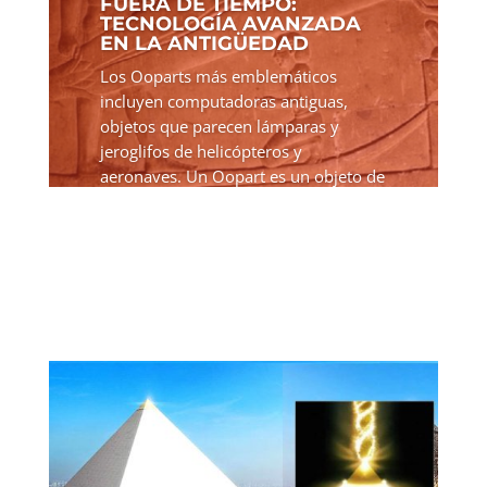
FUERA DE TIEMPO:
TECNOLOGÍA AVANZADA
EN LA ANTIGÜEDAD
Los Ooparts más emblemáticos
incluyen computadoras antiguas,
objetos que parecen lámparas y
jeroglifos de helicópteros y
aeronaves. Un Oopart es un objeto de
importancia histórica o arqueológica
que parece no pertenecer al lugar de
su...