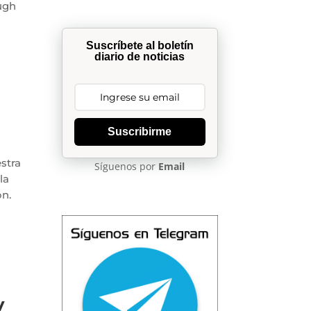
ough
Suscríbete al boletín
diario de noticias
Suscribirme
stra
Síguenos por
Email
la
on.
y