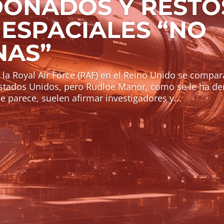
ONADOS Y RESTO
 ESPACIALES “NO
AS”
 la Royal Air Force (RAF) en el Reino Unido se compa
Estados Unidos, pero Rudloe Manor, como se le ha d
parece, suelen afirmar investigadores y...