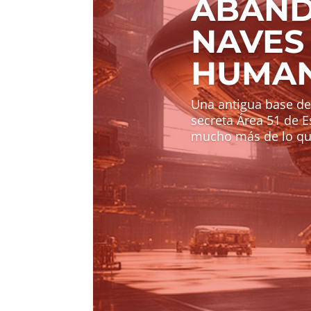
ABAND
NAVES
HUMAN
Una antigua base de
secreta Área 51 de 
mucho más de lo que 