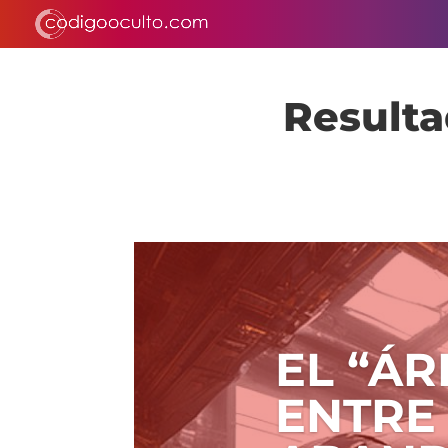
Resulta
EL “ÁR
ENTRE