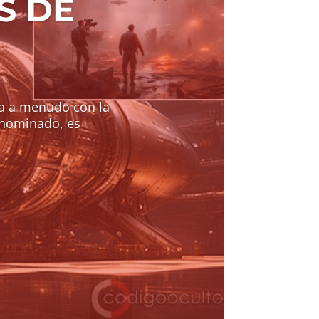
S DE
ra a menudo con la
enominado, es