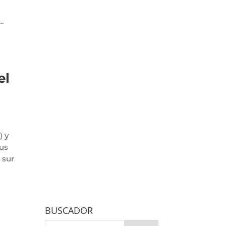
.
el
) y
sus
 sur
BUSCADOR