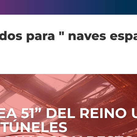
dos para " naves espa
EA 51” DEL REINO 
 TÚNELES