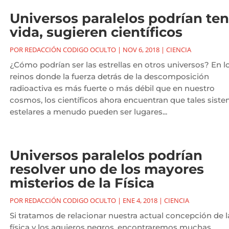
Universos paralelos podrían ten
vida, sugieren científicos
POR
REDACCIÓN CODIGO OCULTO
|
NOV 6, 2018
|
CIENCIA
¿Cómo podrían ser las estrellas en otros universos? En l
reinos donde la fuerza detrás de la descomposición
radioactiva es más fuerte o más débil que en nuestro
cosmos, los científicos ahora encuentran que tales sist
estelares a menudo pueden ser lugares...
Universos paralelos podrían
resolver uno de los mayores
misterios de la Física
POR
REDACCIÓN CODIGO OCULTO
|
ENE 4, 2018
|
CIENCIA
Si tratamos de relacionar nuestra actual concepción de l
física y los agujeros negros, encontraremos muchas