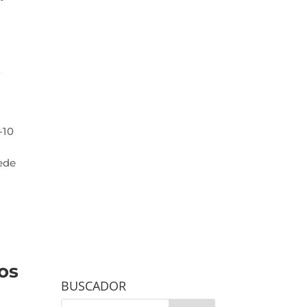
s
-10
ede
s
os
BUSCADOR