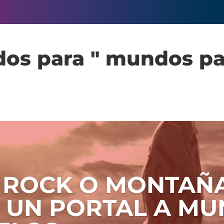
dos para " mundos par
 ROCK O MONTAÑ
 UN PORTAL A M