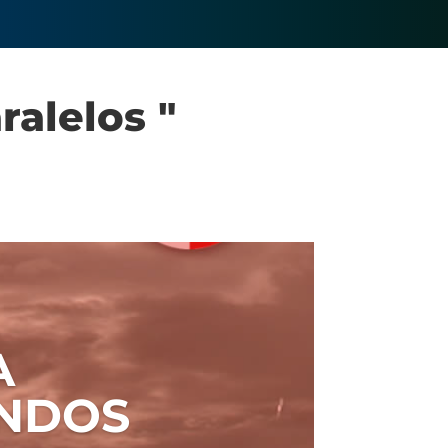
alelos "
A
UNDOS