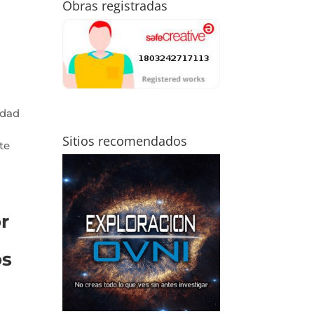
Obras registradas
udad
Sitios recomendados
te
r
os