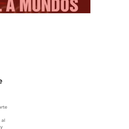
e
arte
 al
 y