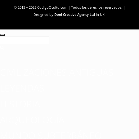
© 2015 – 2025 CodigoOculto.com | Todos los derechos reservados. |
Designed by
Dool Creative Agency Ltd
in UK.
CIVILIZACIONES ANTIGUAS
LEYENDAS
HISTORIA
ARQUEOLOGÍA
MUNDO SUBTERRÁNEO