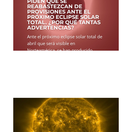
PIDEN QUE SE
REABASTEZCAN DE
PROVISIONES ANTE EL
PRÓXIMO ECLIPSE SOLAR
TOTAL. ¿POR QUÉ TANTAS
ADVERTENCIAS?
Ante el próximo eclipse solar total de
abril que será visible en
Norteamérica, se han producido
algunas acciones imprevistas como el
cierre de algunas escuelas e incluso se
ha pedido a la población que se
aprovisione de alimentos, agua y...