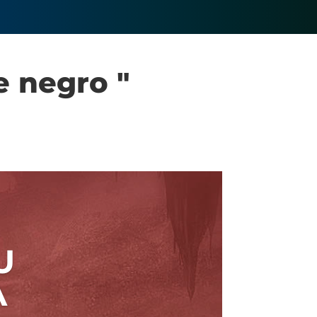
e negro "
U
A