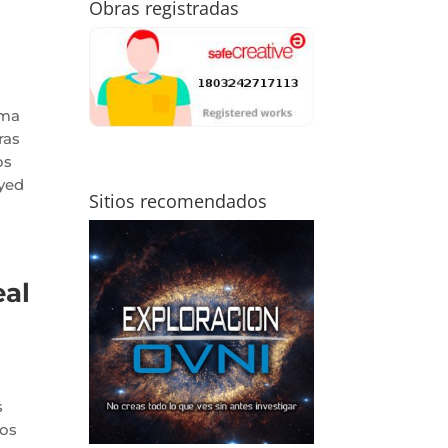
Obras registradas
rma
ras
os
Eyed
Sitios recomendados
eal
s
tos