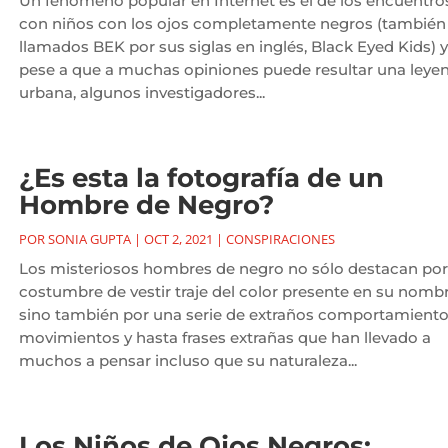
Un fenómeno popular en Internet es el de los encuentro
con niños con los ojos completamente negros (también
llamados BEK por sus siglas en inglés, Black Eyed Kids) y
pese a que a muchas opiniones puede resultar una leye
urbana, algunos investigadores...
¿Es esta la fotografía de un
Hombre de Negro?
POR
SONIA GUPTA
|
OCT 2, 2021
|
CONSPIRACIONES
Los misteriosos hombres de negro no sólo destacan por
costumbre de vestir traje del color presente en su nombr
sino también por una serie de extraños comportamiento
movimientos y hasta frases extrañas que han llevado a
muchos a pensar incluso que su naturaleza...
Los Niños de Ojos Negros: