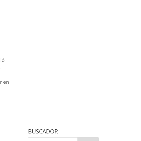
bió
s
r en
BUSCADOR