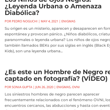
¿Leyenda Urbana o Amenaza
Diabólica?
POR
PEDRO NOGUCHI
|
MAY 4, 2021
|
ENIGMAS
Su origen es un misterio, aparecen y desaparecen en fo
espontánea y provocan pánico. ¿Niños diabólicos, criatu
paranormales o leyenda urbana? Los niños de ojos negr
también llamados BEKs por sus siglas en inglés (Black 
Kids), son una leyenda urbana...
¿Es este un Hombre de Negro r
captado en fotografía? (VÍDEO)
POR
SONIA GUPTA
|
JUN 26, 2020
|
ENIGMAS
,
OVNI
Los siniestros hombres de negro parecen aparecer
frecuentemente relacionados con el fenómeno OVNI, lo
encuentros cercanos, las abducciones y hasta con even