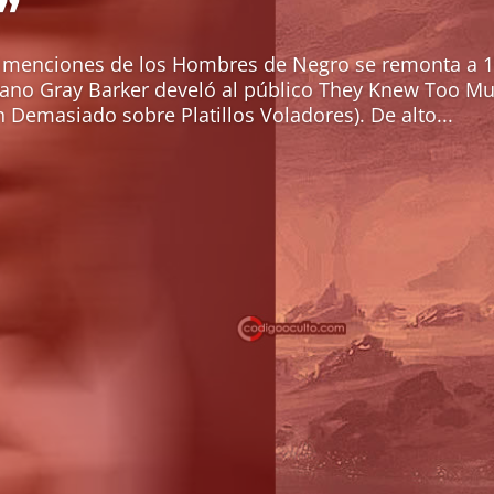
”
 menciones de los Hombres de Negro se remonta a 1
cano Gray Barker develó al público They Knew Too Mu
n Demasiado sobre Platillos Voladores). De alto...