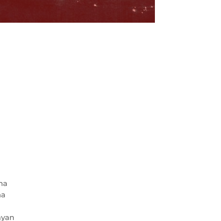
ha
na
ayan