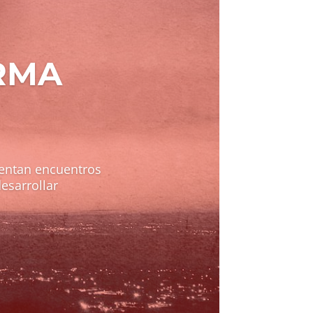
RMA
mentan encuentros
esarrollar