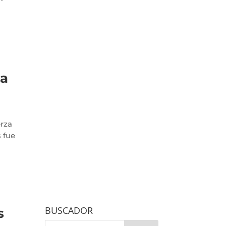
la
erza
 fue
a
BUSCADOR
s