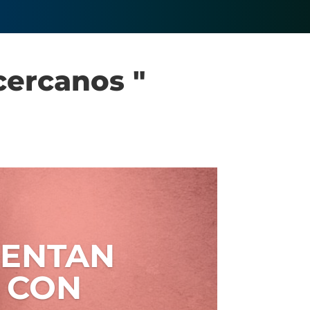
cercanos "
MENTAN
 CON