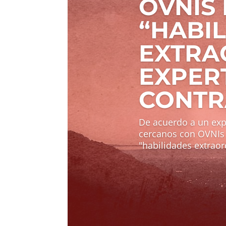
OVNIS
“HABI
EXTRA
EXPER
CONTR
De acuerdo a un exp
cercanos con OVNIs 
"habilidades extraord