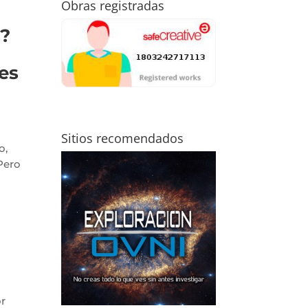
Obras registradas
s?
es
Sitios recomendados
o,
 Pero
r