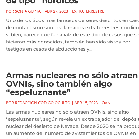
de tipo “nórdicos”
POR
SONIA GUPTA
|
ABR 27, 2023
|
EXTRATERRESTRE
Uno de los tipos más famosos de seres descritos en cas
de contactismo son los llamados extraterrestres nórdico
si bien, parece que fue a raíz de este tipo de casos que s
hicieron más conocidos, también han sido vistos por
testigos en casos de abducciones y...
Armas nucleares no sólo atraen
OVNIs, sino también algo
“espeluznante”
POR
REDACCIÓN CODIGO OCULTO
|
ABR 15, 2023
|
OVNI
Las armas nucleares no sólo atraen OVNIs, sino algo
"espeluznante", según revela un ex trabajador del depósi
nuclear del desierto de Nevada. Desde 2020 se ha produ
un aumento del número de avistamientos de OVNIs en