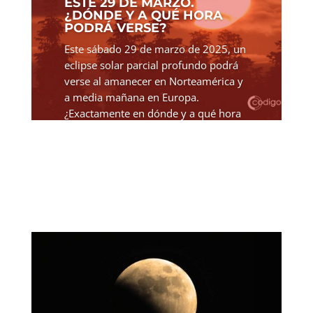
ESTE 29 DE MARZO.
¿DÓNDE Y A QUÉ HORA
PODRÁ VERSE?
Este sábado 29 de marzo de 2025, un
eclipse solar parcial profundo podrá
verse al amanecer en Norteamérica y
a media mañana en Europa.
¿Exactamente en dónde y a qué hora
podrá verse el eclipse? El 29 de
marzo, un eclipse solar parcial...