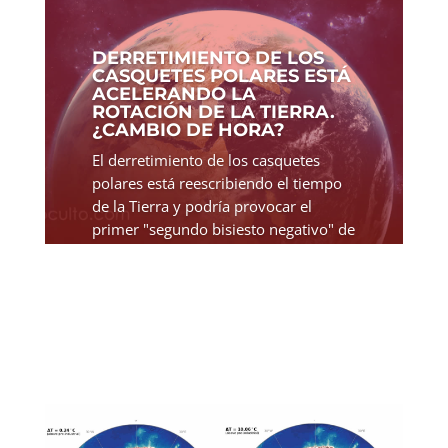
DERRETIMIENTO DE LOS
CASQUETES POLARES ESTÁ
ACELERANDO LA
ROTACIÓN DE LA TIERRA.
¿CAMBIO DE HORA?
El derretimiento de los casquetes
polares está reescribiendo el tiempo
de la Tierra y podría provocar el
primer "segundo bisiesto negativo" de
la historia. En un giro que podría
tener graves consecuencias para el
mundo digital, la...