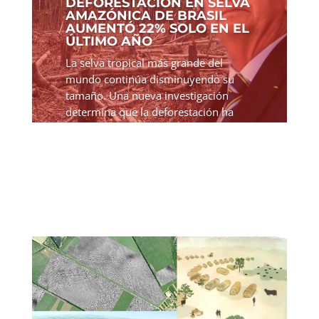
DEFORESTACIÓN EN SELVA
AMAZÓNICA DE BRASIL
AUMENTÓ 22% SOLO EN EL
ÚLTIMO AÑO
La selva tropical más grande del
mundo continúa disminuyendo su
tamaño. Una nueva investigación
determina que la deforestación ha
alcanzado su nivel más alto en más de
15 años, aumentando un 22% solo en
el último año. En cifras más...