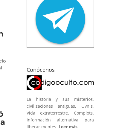
n
cio
l
Conócenos
La historia y sus misterios,
civilizaciones antiguas, Ovnis,
ó
Vida extraterrestre, Complots.
Información alternativa para
la
liberar mentes.
Leer más