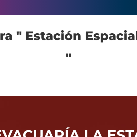
a " Estación Espacia
"
EVACUARÍA LA EST