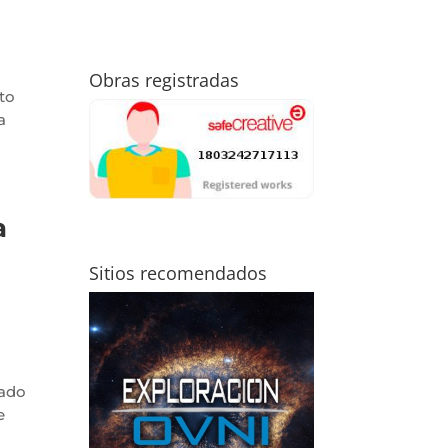
Obras registradas
to
a
a
Sitios recomendados
dado
e