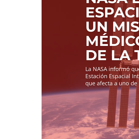
ESPAC
UN MI
MÉDIC
DE LA 
La NASA informó que
Estación Espacial In
que afecta a uno de l