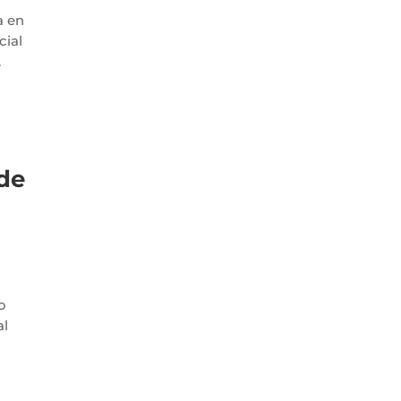
a en
cial
.
 de
o
al