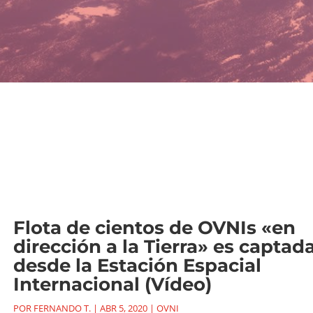
Flota de cientos de OVNIs «en
dirección a la Tierra» es captad
desde la Estación Espacial
Internacional (Vídeo)
POR
FERNANDO T.
|
ABR 5, 2020
|
OVNI