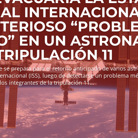
IAL INTERNACION
STERIOSO “PROBL
O” EN UN ASTRON
TRIPULACIÓN 11
 se prepara para el retorno anticipado de varios ast
ternacional (ISS), luego de detectarse un problema m
os integrantes de la tripulación 11...