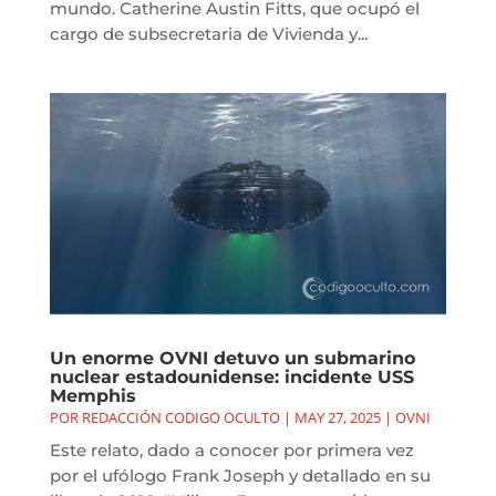
mundo. Catherine Austin Fitts, que ocupó el
cargo de subsecretaria de Vivienda y...
Un enorme OVNI detuvo un submarino
nuclear estadounidense: incidente USS
Memphis
POR
REDACCIÓN CODIGO OCULTO
|
MAY 27, 2025
|
OVNI
Este relato, dado a conocer por primera vez
por el ufólogo Frank Joseph y detallado en su