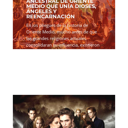
ANCESTRAL DE ORIENTE
MEDIO QUE UNÍA DIOSES,
ÁNGELES Y
REENCARNACIÓN
En los pliegues de la historia de
Oriente Medio, mucho antes de que
las grandes religiones actuales
consolidaran su influencia, existieron
sistemas de creencias que moldearon
la vida espiritual de pueblos enteros.
Uno de los conceptos más...