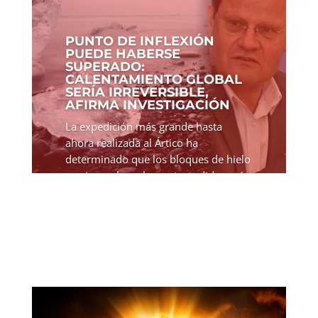
PUNTO DE INFLEXIÓN
PUEDE HABERSE
SUPERADO:
CALENTAMIENTO GLOBAL
SERÍA IRREVERSIBLE,
AFIRMA INVESTIGACIÓN
La expedición más grande hasta
ahora realizada al Ártico ha
determinado que los bloques de hielo
marino polares han retrocedido «más
rápido en la primavera de 2020 que
desde el comienzo de los registros».
Markus Rex, científico que...