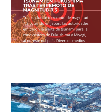
TSUNAMI EN FUKUSHIMA
TRAS TERREMOTO DE
MAGNITUD 7.3
Tras un fuerte terremoto de magnitud
7.3 ocurrido en Japón, las autoridades
emitieron la alerta de tsunami para la
zona costera de Fukushima y Miyagi,
al noreste del país. Diversos medios
internacionales informan que Japón
ha activado la...