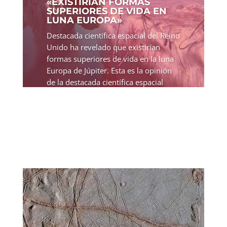
«EXISTIRÍAN FORMAS
SUPERIORES DE VIDA EN
LUNA EUROPA»
Destacada científica espacial del Reino
Unido ha revelado que existirían
formas superiores de vida en la luna
Europa de Júpiter. Esta es la opinión
de la destacada científica espacial
Monica Grady, canciller de la
Liverpool Hope...