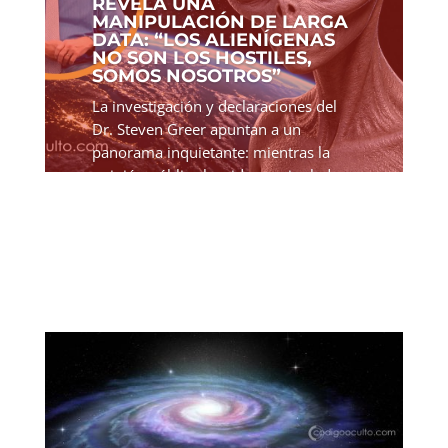
REVELA UNA
MANIPULACIÓN DE LARGA
DATA: “LOS ALIENÍGENAS
NO SON LOS HOSTILES,
SOMOS NOSOTROS”
La investigación y declaraciones del
Dr. Steven Greer apuntan a un
panorama inquietante: mientras la
opinión pública ha sido manipulada
para temer a los extraterrestres, en
realidad la hostilidad proviene de
acciones humanas. Sus...