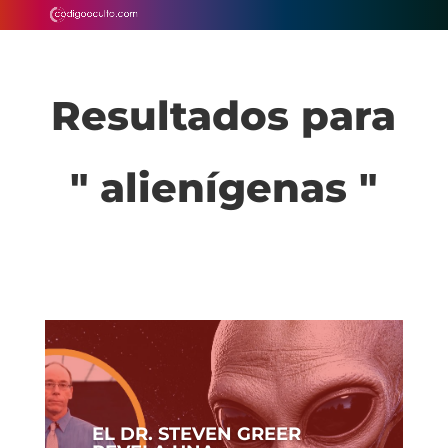
Resultados para
" alienígenas "
EL DR. STEVEN GREER