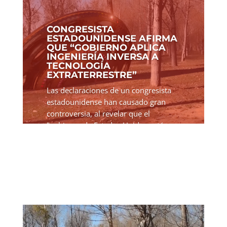
CONGRESISTA
ESTADOUNIDENSE AFIRMA
QUE “GOBIERNO APLICA
INGENIERÍA INVERSA A
TECNOLOGÍA
EXTRATERRESTRE”
Las declaraciones de un congresista
estadounidense han causado gran
controversia, al revelar que el
"gobierno de Estados Unidos está
aplicando ingeniería inversa a
tecnología extraterrestre". Tim
Burchett, congresista de Tennessee,
afirma...