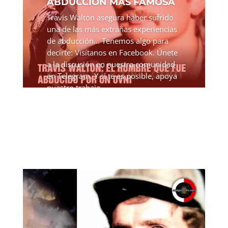
ABDUCCIÓN MÁS FAMOSA
Travis Walton asegura haber sufrido
una de las más extrañas experiencias
de abducción... Tenemos algo para
decirte: Visítanos en Facebook. Únete
a la discusión en nuestra comunidad
en Telegram. Y si te es posible, apoya
nuestro trabajo...